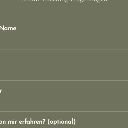
r Name
r
on mir erfahren? (optional)